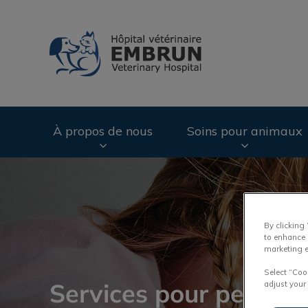
Page d'accueil de 
À propos de nous
Soins pour animaux
IvcPractices.HeaderNav.Search.Label
By clicking
to enhance 
marketing e
Select “Coo
Services pour petits 
adjust your