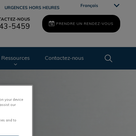
Français
URGENCES HORS HEURES
TACTEZ-NOUS
PRENDRE UN RENDEZ-VOUS
43-5459
IvcPractices
Ressources
Contactez-nous
Envoyer
 on your device
assist our
ies and to