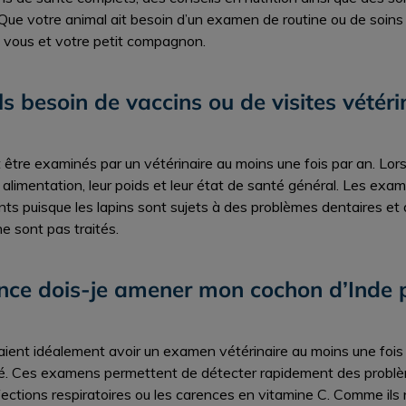
ue votre animal ait besoin d’un examen de routine ou de soins 
r, vous et votre petit compagnon.
ls besoin de vaccins ou de visites vétéri
t être examinés par un vétérinaire au moins une fois par an. Lors
ur alimentation, leur poids et leur état de santé général. Les ex
nts puisque les lapins sont sujets à des problèmes dentaires et 
ne sont pas traités.
ence dois-je amener mon cochon d’Inde
ient idéalement avoir un examen vétérinaire au moins une fois 
é. Ces examens permettent de détecter rapidement des probl
nfections respiratoires ou les carences en vitamine C. Comme il