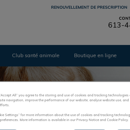
RENOUVELLEMENT DE PRESCRIPTION
CON
613-4
Embrun Veterinary Hospital
Club santé animale
Boutique en ligne
 “Accept All” you agree to the storing and use of cookies and tracking technologies
site navigation, improve the performance of our website, analyse website use, and 
fforts.
kie Settings” for more information about the use of cookies and tracking technolog
animaux
 preferences. More information is available in our Privacy Notice and Cookie Policy.