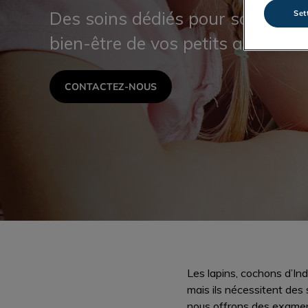
Set
Des soins dédiés pour soutenir l
bien-être de vos petits animaux
CONTACTEZ-NOUS
Les lapins, cochons d’Ind
mais ils nécessitent des 
nous offrons des examens